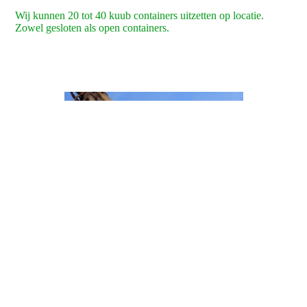
Wij kunnen 20 tot 40 kuub containers uitzetten op locatie.
Zowel gesloten als open containers.
Het afvoeren van ijzer en metalen bij sloopprojecten
Na telefonisch contact komen wij de werkzaamheden op locatie
beoordelen en bespreken wij de mogelijkheden.