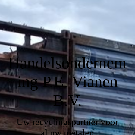
Handelsondernem
ing P.E. Vianen
B.V.
Uw recyclingspartner voor
al uw metalen